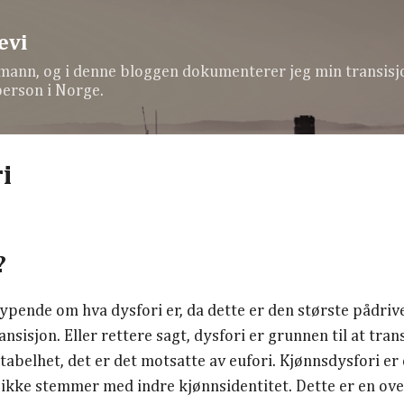
Gå til hovedinnhold
evi
 mann, og i denne bloggen dokumenterer jeg min transisj
erson i Norge.
i
?
tdypende om hva dysfori er, da dette er den største pådrive
sisjon. Eller rettere sagt, dysfori er grunnen til at tran
abelhet, det er det motsatte av eufori. Kjønnsdysfori e
 ikke stemmer med indre kjønnsidentitet. Dette er en ove