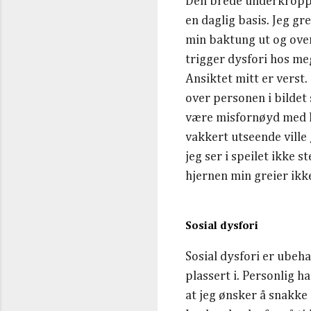
Den brede underkropp
en daglig basis. Jeg gre
min baktung ut og over
trigger dysfori hos me
Ansiktet mitt er verst.
over personen i bildet
være misfornøyd med hvo
vakkert utseende ville
jeg ser i speilet ikke 
hjernen min greier ikke
Sosial dysfori
Sosial dysfori er ubeh
plassert i. Personlig h
at jeg ønsker å snakke