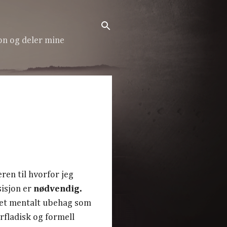
on og deler mine
ren til hvorfor jeg
sisjon er
nødvendig.
r et mentalt ubehag som
rfladisk og formell