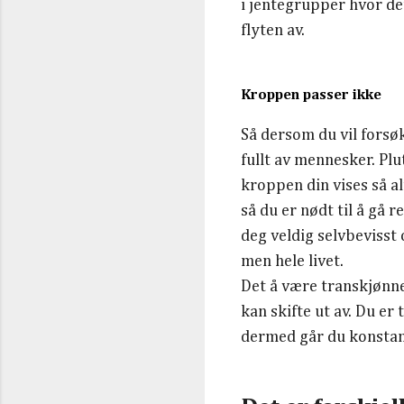
i jentegrupper hvor det
flyten av.
Kroppen passer ikke
Så dersom du vil forsøk
fullt av mennesker. Plu
kroppen din vises så alt
så du er nødt til å gå 
deg veldig selvbevisst 
men hele livet.
Det å være transkjønn
kan skifte ut av. Du er 
dermed går du konstan