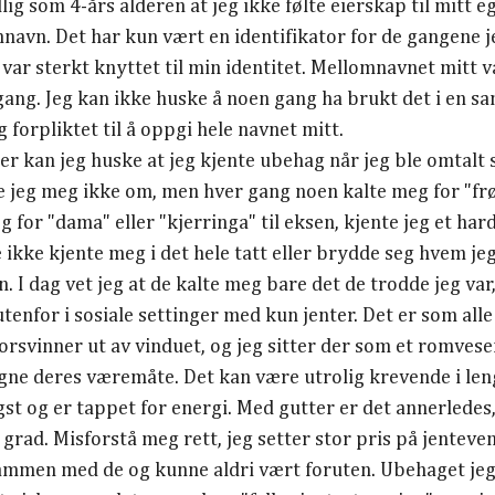
dlig som 4-års alderen at jeg ikke følte eierskap til mitt e
omnavn. Det har kun vært en identifikator for de gangene j
 var sterkt knyttet til min identitet. Mellomnavnet mitt v
gang. Jeg kan ikke huske å noen gang ha brukt det i en
g forpliktet til å oppgi hele navnet mitt.
der kan jeg huske at jeg kjente ubehag når jeg ble omtal
eg meg ikke om, men hver gang noen kalte meg for "frøke
g for "dama" eller "kjerringa" til eksen, kjente jeg et har
 ikke kjente meg i det hele tatt eller brydde seg hvem je
. I dag vet jeg at de kalte meg bare det de trodde jeg var,
 utenfor i sosiale settinger med kun jenter. Det er som all
orsvinner ut av vinduet, og jeg sitter der som et romvese
igne deres væremåte. Det kan være utrolig krevende i le
gst og er tappet for energi. Med gutter er det annerledes
grad. Misforstå meg rett, jeg setter stor pris på jenteve
 sammen med de og kunne aldri vært foruten. Ubehaget je