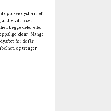
il oppleve dysfori helt
 andre vil ha det
ier, begge deler eller
kroppslige kjønn. Mange
ysfori før de får
abelhet, og trenger