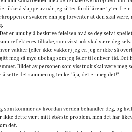
en min samarbeider med den smale overkroppen min fo
ier ikke å slappe av når jeg sitter fordi lårene tyter frem.
kroppen er svakere enn jeg forventer at den skal være, n
g.
 Det er umulig å beskrive følelsen av å se deg selv i speile
 som reflekteres tilbake, som visstnok skal være deg selv
r vakker (eller ikke vakker) jeg er. Jeg er ikke så over
 gitt meg så mye ubehag som jeg føler til enhver tid. Det
stemmer. Bildet av personen som visstnok skal være meg se
 å sette det sammen og tenke "åja, det er meg det!".
ag som kommer av hvordan verden behandler deg, og hvilk
ar ikke dette vært mitt største problem, men det har like
 om det.