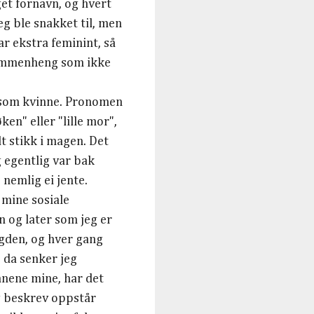
get fornavn, og hvert
eg ble snakket til, men
ar ekstra feminint, så
 sammenheng som ikke
t som kvinne. Pronomen
n" eller "lille mor",
dt stikk i magen. Det
g egentlig var bak
 nemlig ei jente.
e mine sosiale
n og later som jeg er
ngden, og hver gang
, da senker jeg
nnene mine, har det
g beskrev oppstår