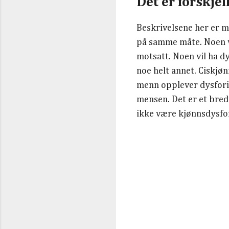
Det er forskjell
Beskrivelsene her er m
på samme måte. Noen vil
motsatt. Noen vil ha d
noe helt annet. Ciskjø
menn opplever dysfori 
mensen. Det er et bre
ikke være kjønnsdysfor
K
o
m
m