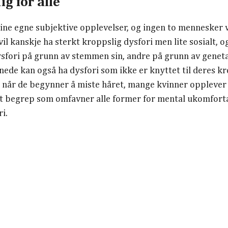
ig for alle
ine egne subjektive opplevelser, og ingen to mennesker v
 kanskje ha sterkt kroppslig dysfori men lite sosialt, og
ysfori på grunn av stemmen sin, andre på grunn av genetal
nnede kan også ha dysfori som ikke er knyttet til deres 
når de begynner å miste håret, mange kvinner opplever d
dt begrep som omfavner alle former for mental ukomfort
i.