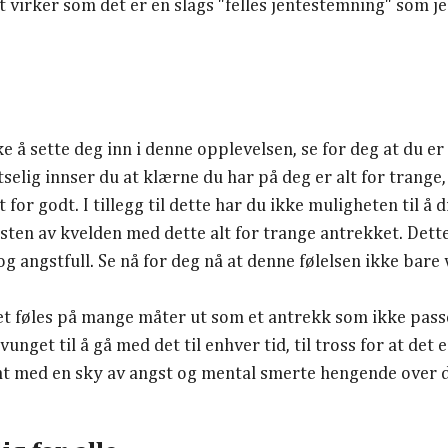
 virker som det er en slags "felles jentestemning" som je
e å sette deg inn i denne opplevelsen, se for deg at du er u
tselig innser du at klærne du har på deg er alt for trange, 
 for godt. I tillegg til dette har du ikke muligheten til å 
resten av kvelden med dette alt for trange antrekket. Dette
og angstfull. Se nå for deg nå at denne følelsen ikke bare
et føles på mange måter ut som et antrekk som ikke pass
tvunget til å gå med det til enhver tid, til tross for at det
t med en sky av angst og mental smerte hengende over 