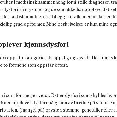
brukes i medisinsk sammenheng for å stille diagnosen tr
nnsdysfori så mye mer, og de som ikke har opplevd det sel
a det faktisk innebærer. I tillegg har alle mennesker en f
kjellig grad og former. Mine beskrivelser er kun mine egn
pplever kjønnsdysfori
fori opp i to kategorier: kroppslig og sosialt. Det finnes 
e to formene som oppstår oftest.
ori som for meg er verst. Det er dysfori som skyldes hv
 Noen opplever dysfori på grunn av bredde på skuldre og
tribusjon, (mangel på) bryster, stemme, genetalier eller n