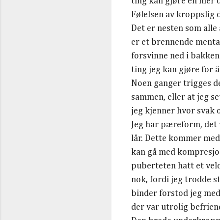
ting kan gjøre en mer d
Følelsen av kroppslig d
Det er nesten som alle 
er et brennende mentalt
forsvinne ned i bakken 
ting jeg kan gjøre for 
Noen ganger trigges det
sammen, eller at jeg se
jeg kjenner hvor svak 
Jeg har pæreform, det v
lår. Dette kommer med 
kan gå med kompresjon/
puberteten hatt et veld
nok, fordi jeg trodde s
binder forstod jeg med 
der var utrolig befrien