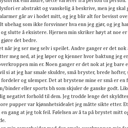
ysforisk enn andre, dette varierer fra person til person.
ysfori er abstrakt og vanskelig å beskrive, men jeg skal 
alarmer går av i hodet mitt, og jeg blir alt for bevisst o
 ubehag som ikke forsvinner hva enn jeg gjør, og jeg har 
og slutte å eksistere. Hjernen min skriker høyt at noe er 
å gjøre det bedre.
 når jeg ser meg selv i speilet. Andre ganger er det nok
tter meg ned, at jeg løper og kjenner hvor baktung jeg er, 
overkroppen min er. Noen ganger er det nok at jeg bare e
il si at jeg har smale skuldre, små bryster, brede hofter
fordeler og ulemper. Det at brystene mine er små er en fo
binder eller sports bh som skjuler de ganske godt. Like
ig negativt forhold til dem. Jeg trodde lenge det skyldtes
tore pupper var kjønnhetsidealet jeg måtte sikte etter. E
en gang at jeg tok feil. Følelsen av å ta på brystet mitt og
de.