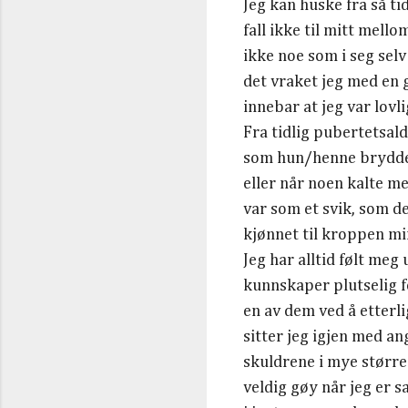
Jeg kan huske fra så ti
fall ikke til mitt mell
ikke noe som i seg selv
det vraket jeg med en 
innebar at jeg var lovli
Fra tidlig pubertetsal
som hun/henne brydde j
eller når noen kalte me
var som et svik, som de
kjønnet til kroppen min
Jeg har alltid følt meg
kunnskaper plutselig f
en av dem ved å etterl
sitter jeg igjen med an
skuldrene i mye større 
veldig gøy når jeg er