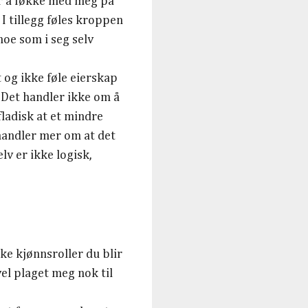
r å føkke med meg på
 I tillegg føles kroppen
oe som i seg selv
t og ikke føle eierskap
. Det handler ikke om å
fladisk at et mindre
 handler mer om at det
lv er ikke logisk,
e kjønnsroller du blir
vel plaget meg nok til