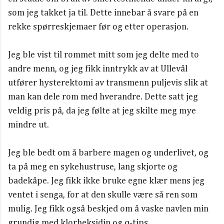
som jeg takket ja til. Dette innebar å svare på en
rekke spørreskjemaer før og etter operasjon.
Jeg ble vist til rommet mitt som jeg delte med to
andre menn, og jeg fikk inntrykk av at Ullevål
utfører hysterektomi av transmenn puljevis slik at
man kan dele rom med hverandre. Dette satt jeg
veldig pris på, da jeg følte at jeg skilte meg mye
mindre ut.
Jeg ble bedt om å barbere magen og underlivet, og
ta på meg en sykehustruse, lang skjorte og
badekåpe. Jeg fikk ikke bruke egne klær mens jeg
ventet i senga, for at den skulle være så ren som
mulig. Jeg fikk også beskjed om å vaske navlen min
grundig med klorheksidin og q-tips.