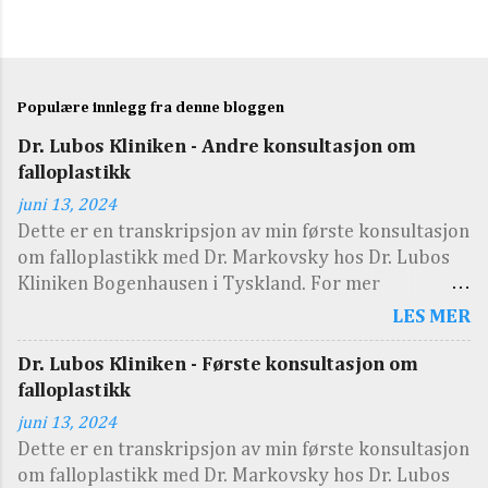
Populære innlegg fra denne bloggen
Dr. Lubos Kliniken - Andre konsultasjon om
falloplastikk
juni 13, 2024
Dette er en transkripsjon av min første konsultasjon
om falloplastikk med Dr. Markovsky hos Dr. Lubos
Kliniken Bogenhausen i Tyskland. For mer
informasjon om klinikken, se Nedre kirurgi: Del 5 -
LES MER
De tyske klinikkene Transkripsjonen er på engelsk.
Under konsultasjonen ble det vist noen visuelle
Dr. Lubos Kliniken - Første konsultasjon om
eksempler i form av bilder og/eller tegning på ark.
falloplastikk
Dette kommer dessverre ikke frem i
juni 13, 2024
transkripsjonen. Unødvendige ord og setninger har
Dette er en transkripsjon av min første konsultasjon
blitt fjernet i etterkant. Her er lenker til alle
om falloplastikk med Dr. Markovsky hos Dr. Lubos