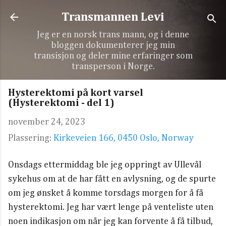
Gå til hovedinnhold
Transmannen Levi
Jeg er en norsk trans mann, og i denne
bloggen dokumenterer jeg min
transisjon og deler mine erfaringer som
transperson i Norge.
Hysterektomi på kort varsel
(Hysterektomi - del 1)
november 24, 2023
Plassering:
Kirkeveien 166, 0450 Oslo, Norway
Onsdags ettermiddag ble jeg oppringt av Ullevål
sykehus om at de har fått en avlysning, og de spurte
om jeg ønsket å komme torsdags morgen for å få
hysterektomi. Jeg har vært lenge på venteliste uten
noen indikasjon om når jeg kan forvente å få tilbud,